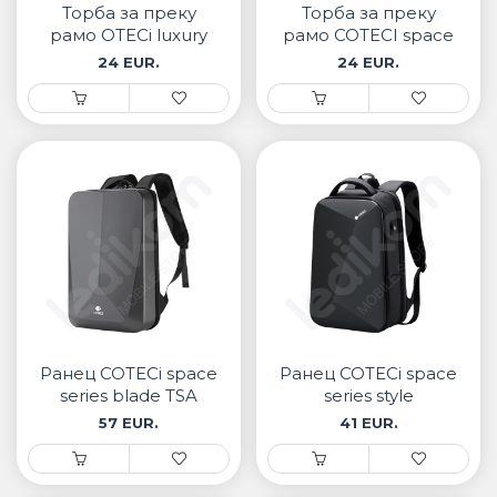
Торба за преку
Торба за преку
рамо OTECi luxury
рамо COTECI space
series
series boarding lock
24 EUR.
24 EUR.
Ранец COTECi space
Ранец COTECi space
series blade TSA
series style
combination lock
57 EUR.
41 EUR.