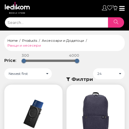
Toggl
naviga
Home
Products
Аксесоари и Додатоци
Ранци и несесери
300
4000
Price:
Newest first
24
Филтри
ТАБЛЕТИ
• iPad