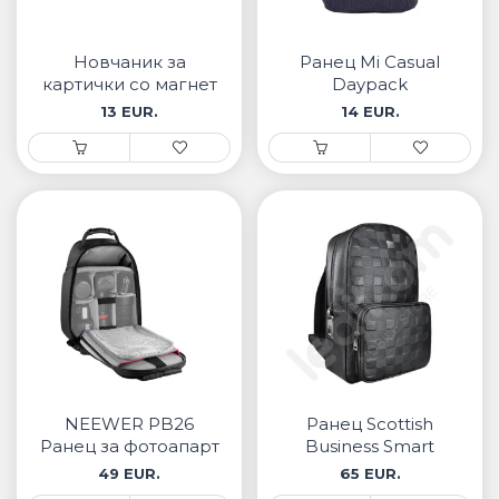
• Samsung
• Xiaomi
Новчаник за
Ранец Mi Casual
картички со магнет
Daypack
РЕМЕНИ ЗА ЧАСОВНИК
ZHUSE Црн
13 EUR.
14 EUR.
• Apple watch
• Galaxy watch
• Xiaomi
• Останато
PLAYSTATION
AIRTAGS
ПРОЕКТОРИ
NEEWER PB26
Ранец Scottish
Ранец за фотоапарт
Business Smart
Fingerprint
49 EUR.
65 EUR.