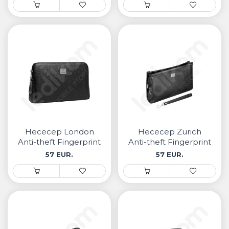
Несесер London
Несесер Zurich
Anti-theft Fingerprint
Anti-theft Fingerprint
Lock
Lock
57 EUR.
57 EUR.