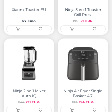
• Samsung
• Xiaomi
Xiaomi Toaster EU
Ninja 3 во 1 Toaster
Grill Press
57 EUR.
171 EUR.
195
РЕМЕНИ ЗА ЧАСОВНИК
• Apple watch
• Galaxy watch
• Xiaomi
• Останато
PLAYSTATION
AIRTAGS
Ninja 2 во 1 Mixer
Ninja Air Fryer Single
ПРОЕКТОРИ
Auto IQ
Basket 4.7l
211 EUR.
154 EUR.
244
179