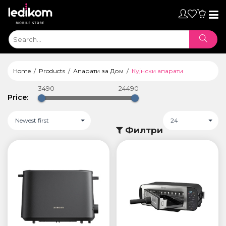
Toggl
naviga
Home
Products
Апарати за Дом
Кујнски апарати
3490
24490
Price:
Newest first
24
Филтри
ТАБЛЕТИ
• iPad