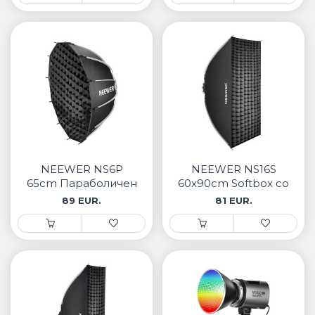
NEEWER NS6P
NEEWER NS16S
65cm Параболичен
60x90cm Softbox со
Softbox
grid и брзо
89 EUR.
81 EUR.
отворање