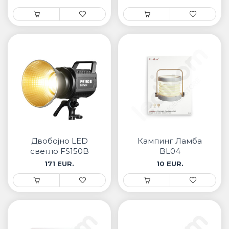
Двобојно LED
Кампинг Ламба
светло FS150B
BL04
171 EUR.
10 EUR.