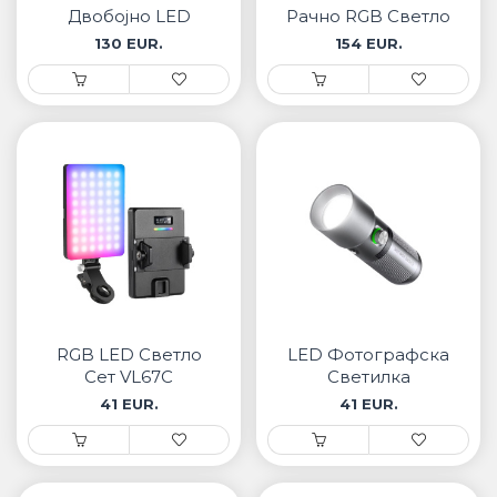
Двобојно LED
Рачно RGB Светло
светло 70W со
130 EUR.
154 EUR.
апликациска
контрола
RGB LED Светло
LED Фотографскa
Сет VL67C
Светилка
41 EUR.
41 EUR.