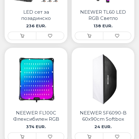
• Samsung
• Xiaomi
LED сет за
NEEWER TL60 LED
позадинско
RGB Светло
осветлување NK102
236 EUR.
138 EUR.
РЕМЕНИ ЗА ЧАСОВНИК
• Apple watch
• Galaxy watch
• Xiaomi
• Останато
PLAYSTATION
AIRTAGS
NEEWER FL100C
NEEWER SF6090-B
ПРОЕКТОРИ
Флексибилен RGB
60x90cm Softbox
LED Панел за
374 EUR.
24 EUR.
осветлување