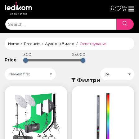
Toggl
naviga
Home
Products
Аудио и Видео
Осветлување
300
23000
Price:
Newest first
24
Филтри
ТАБЛЕТИ
• iPad