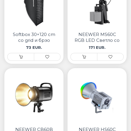
Softbox 30×120 cm
NEEWER MS60C
со grid и брзо
RGB LED Светло со
отворање NS17S
апликациска
73 EUR.
171 EUR.
контрола
NEEWER CB60B
NEEWER HS60C