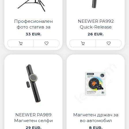
Професионален
NEEWER PA992
фото статив за
Quick-Release
осветлување ST-
Селфи Стик
33 EUR.
26 EUR.
260HQ
NEEWER PA989
Магнетен држач за
Магнетен селфи
во автомобил
стик
29 EUR.
8 EUR.