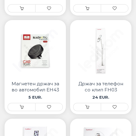
Магнетен држач за
Држач за телефон
во автомобил EH43
со клип FH03
5 EUR.
24 EUR.