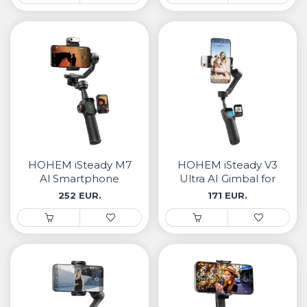
HOHEM iSteady M7
HOHEM iSteady V3
Al Smartphone
Ultra AI Gimbal for
Gimbal with Remote
Everyday Shots
252 EUR.
171 EUR.