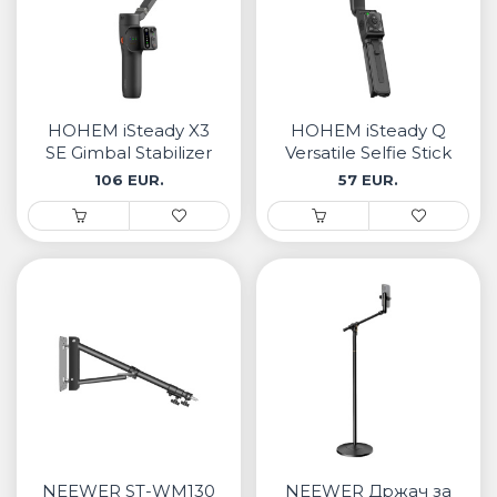
HOHEM iSteady X3
HOHEM iSteady Q
SE Gimbal Stabilizer
Versatile Selfie Stick
& Phone Gimbal
106 EUR.
57 EUR.
NEEWER ST-WM130
NEEWER Држач за