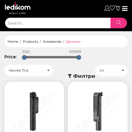
Toggl
naviga
Home
Products
Аccessories
Држачи
300
30999
Price:
Newest first
24
Филтри
ТАБЛЕТИ
• iPad