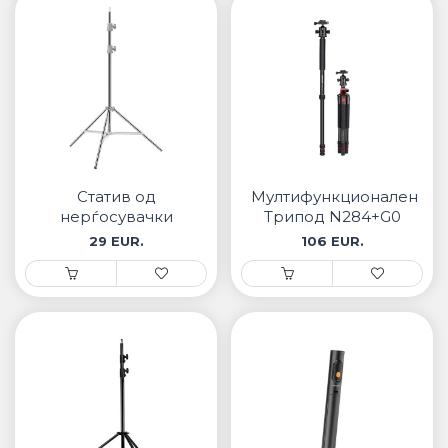
Статив од
Мултифункционален
нерѓосувачки
Трипод N284+G0
челик ST-190SS
29 EUR.
106 EUR.