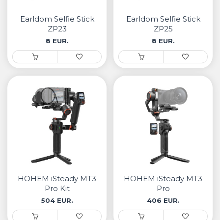
• Samsung
• Xiaomi
Earldom Selfie Stick
Earldom Selfie Stick
ZP23
ZP25
8 EUR.
8 EUR.
РЕМЕНИ ЗА ЧАСОВНИК
• Apple watch
• Galaxy watch
• Xiaomi
• Останато
PLAYSTATION
AIRTAGS
HOHEM iSteady MT3
HOHEM iSteady MT3
ПРОЕКТОРИ
Pro Kit
Pro
504 EUR.
406 EUR.