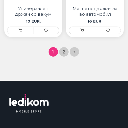
Универзален
Магнетен држач за
држач со вакум
во автомобил
EH317
EH345
10 EUR.
16 EUR.
1
2
»