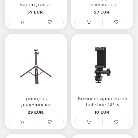
Ѕиден држач
телефон со
подлога ST009
57 EUR.
57 EUR.
Трипод со
Kомплет адаптер за
далечински
hot shoe GP-3
управувач TS05
29 EUR.
10 EUR.