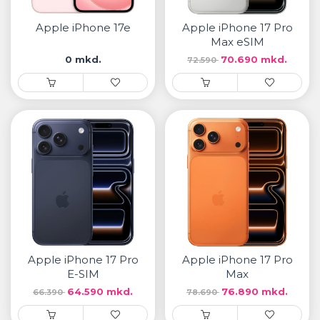
• Samsung
• Xiaomi
Apple iPhone 17e
Apple iPhone 17 Pro
Max eSIM
0 mkd.
70.690 mkd.
72.590
РЕМЕНИ ЗА ЧАСОВНИК
• Apple watch
• Galaxy watch
• Xiaomi
• Останато
PLAYSTATION
AIRTAGS
Apple iPhone 17 Pro
Apple iPhone 17 Pro
ПРОЕКТОРИ
Е-SIM
Max
64.590 mkd.
76.890 mkd.
66.390
78.690