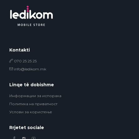
Kontakti
070 25 25 25
info@ledikom.mk
Linqe të dobishme
Информации за испорака
Политика на приватност
Услови за користење
Rrjetet sociale