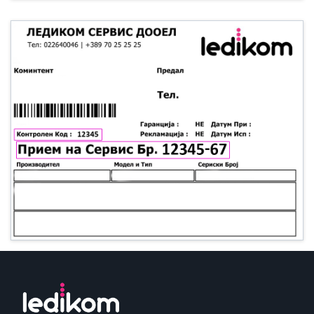
• Samsung
• Xiaomi
РЕМЕНИ ЗА ЧАСОВНИК
• Apple watch
• Galaxy watch
• Xiaomi
• Останато
PLAYSTATION
AIRTAGS
ПРОЕКТОРИ