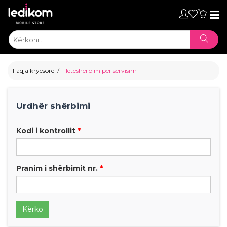
Toggl
naviga
Faqja kryesore
Fletëshërbim për servisim
Urdhër shërbimi
Kodi i kontrollit
*
Pranim i shërbimit nr.
*
ТАБЛЕТИ
Kërko
• iPad