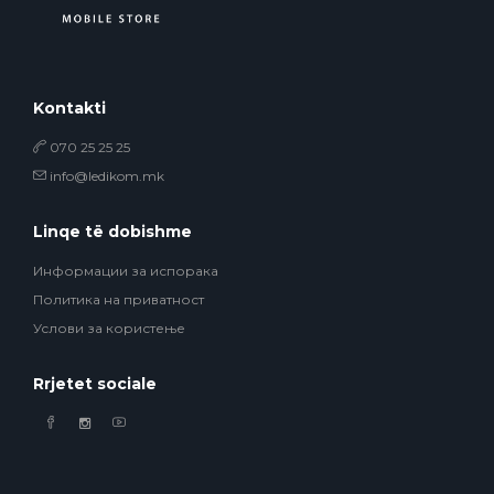
Kontakti
070 25 25 25
info@ledikom.mk
Linqe të dobishme
Информации за испорака
Политика на приватност
Услови за користење
Rrjetet sociale