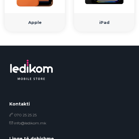
• Samsung
• Xiaomi
Apple
iPad
РЕМЕНИ ЗА ЧАСОВНИК
• Apple watch
• Galaxy watch
• Xiaomi
• Останато
PLAYSTATION
AIRTAGS
Kontakti
070 25 25 25
ПРОЕКТОРИ
info@ledikom.mk
Linqe të dobishme