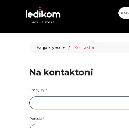
iPhone
iPhone Ekspozitat
Appl
T
ТАБЛЕ
Faqja kryesore
Kontaktoni
• iPad
• Sams
• Xiaomi
Na kontaktoni
Emri juaj *
AIRTA
Porosia *