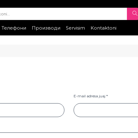
Телефони
Производи
Servisim
Kontaktoni
e
elefona celularë
Samsung
Xiaomi
Telefona Celuarë
Honor
Huawei
Telefonat
Telefonat
Kontrolloni sta
ТИ
РЕМЕНИ ЗА ЧАСОВНИК
• Apple watch
ung
• Galaxy watch
• Xiaomi
• Останато
E-mail adresa juaj *
GS
ПРОЕКТОРИ