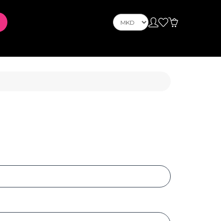
Телефони
Telefona Celuarë
tusin
PLAYSTATION