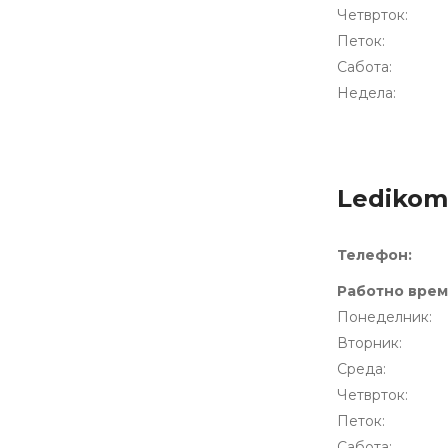
Четврток:
Петок:
Сабота:
Недела:
Ledikom
Телeфон:
Работно врем
Понеделник:
Вторник:
Среда:
Четврток:
Петок:
Сабота: