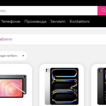
Телефони
Производи
Servisim
Kontaktoni
e
elefona celularë
Samsung
Xiaomi
Telefona Celuarë
Honor
Huawei
Telefonat
Telefonat
Kontrolloni sta
ТИ
РЕМЕНИ ЗА ЧАСОВНИК
аблети
• Apple watch
ung
• Galaxy watch
• Xiaomi
rejat në fillim
• Останато
GS
ПРОЕКТОРИ