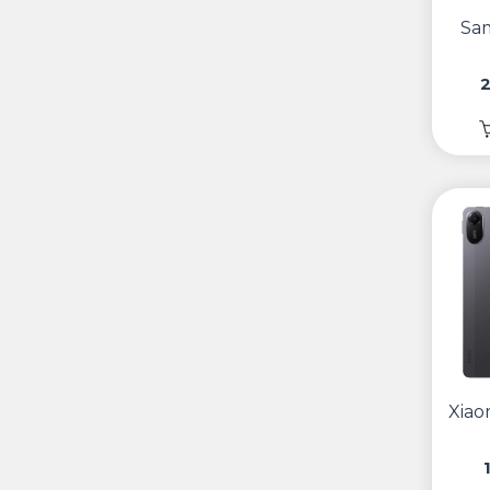
Sa
Xiao