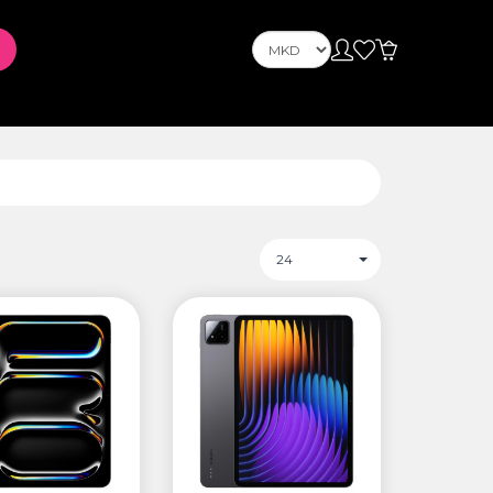
Телефони
Telefona Celuarë
tusin
PLAYSTATION
24