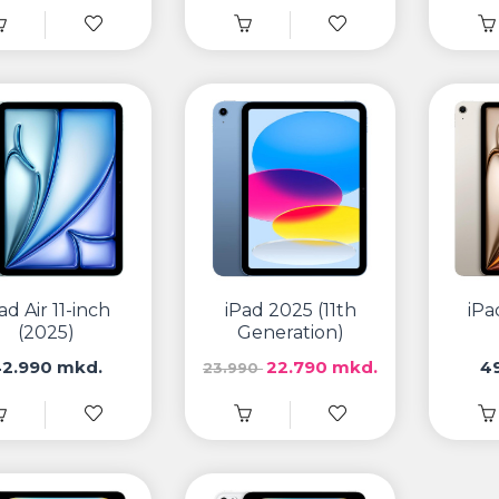
ad Air 11-inch
iPad 2025 (11th
iPa
(2025)
Generation)
2.990 mkd.
22.790 mkd.
4
23.990