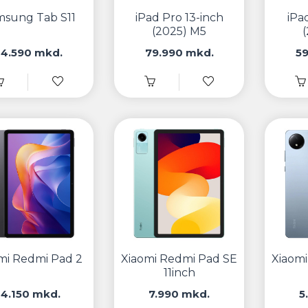
msung Tab S11
iPad Pro 13-inch
iPa
(2025) M5
24.590 mkd.
79.990 mkd.
5
mi Redmi Pad 2
Xiaomi Redmi Pad SE
Xiaom
11inch
14.150 mkd.
7.990 mkd.
5