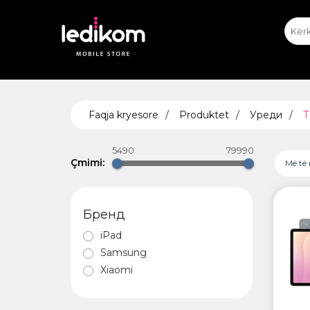
iPhone
iPhone Ekspozitat
Appl
T
ТАБЛЕ
Faqja kryesore
Produktet
Уреди
Т
• iPad
• Sams
5490
79990
• Xiaomi
Çmimi:
Më të 
Бренд
AIRTA
iPad
Samsung
Xiaomi