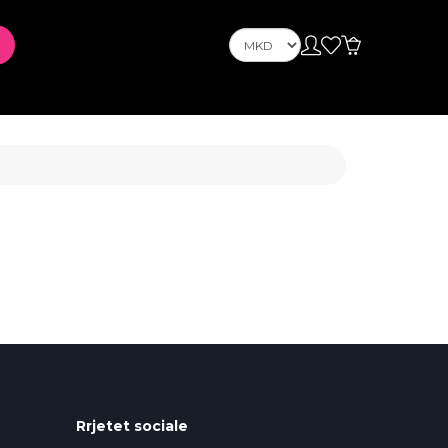
Телефони
Telefona Celuarë
tusin
PLAYSTATION
Rrjetet sociale