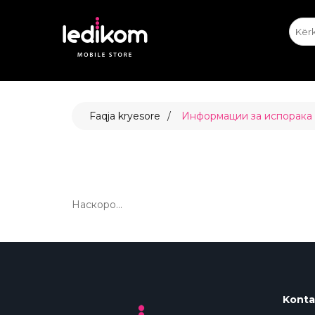
iPhone
iPhone Ekspozitat
Appl
T
ТАБЛЕ
Faqja kryesore
Информации за испорака
• iPad
• Sams
• Xiaomi
Наскоро...
AIRTA
Konta