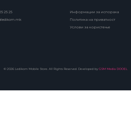
5 25 25
Информации за испорака
@ledikom.mk
Политика на приватност
Услови за користење
© 2026 Ledikom Mobile Store. All Rights Reserved. Developed by
GSM Media DOOEL