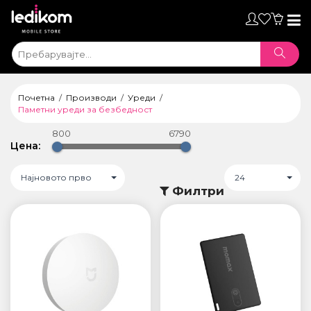
Toggl
naviga
Почетна
Производи
Уреди
Паметни уреди за безбедност
800
6790
Цена:
Најновото прво
24
Филтри
ТАБЛЕТИ
• iPad