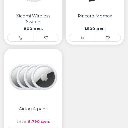
• Samsung
• Xiaomi
Xiaomi Wireless
Pincard Momax
Switch
ПАМЕТНИ ЧАСОВНИЦИ
800 ден.
1.500 ден.
• Apple watch
• Galaxy watch
• Xiaomi
• Останато
PLAYSTATION
ПАМЕТНИ УРЕДИ ЗА БЕЗБЕДНОСТ
ПРОЕКТОРИ
Airtag 4 pack
6.790 ден.
7.690