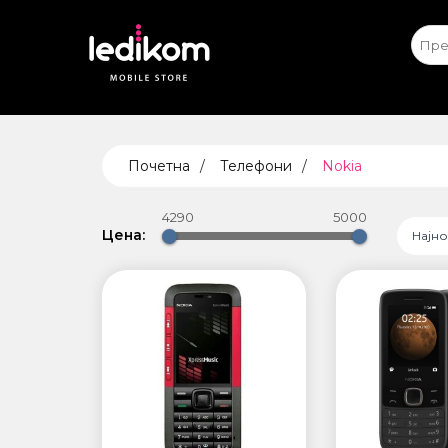
Apple iPhone
Ap
ТАБЛЕ
Почетна
Телефони
Nokia
• iPad
• Sams
4290
5000
• Xiaomi
Цена:
Најн
ПАМЕТ
БЕЗБЕ