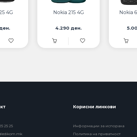
25 4G
Nokia 215 4G
Nokia 6
ден.
4.290 ден.
5.0
кт
Корисни линкови
5 25 25
Информации за испорака
@ledikom.mk
Политика на приватност