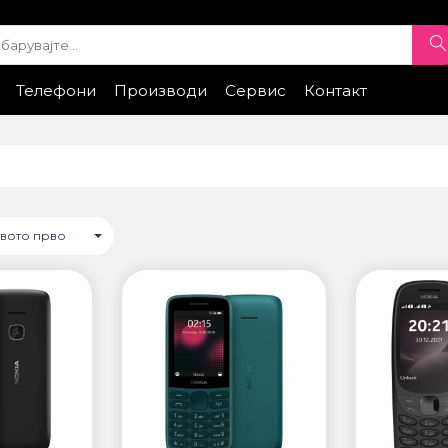
Телефони
Производи
Сервис
Контакт
ple
iPhone Експонати
Samsung
Xiaomi
Samsung
Honor
Xiaomi
Huawei
Google
Honor
Провери стат
ТИ
ПАМЕТНИ ЧАСОВНИЦИ
• Apple watch
ung
• Galaxy watch
• Xiaomi
овото прво
• Останато
НИ УРЕДИ ЗА
ПРОЕКТОРИ
ДНОСТ