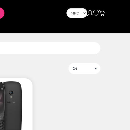
OnePlus
Nokia
ус
PLAYSTATION
24