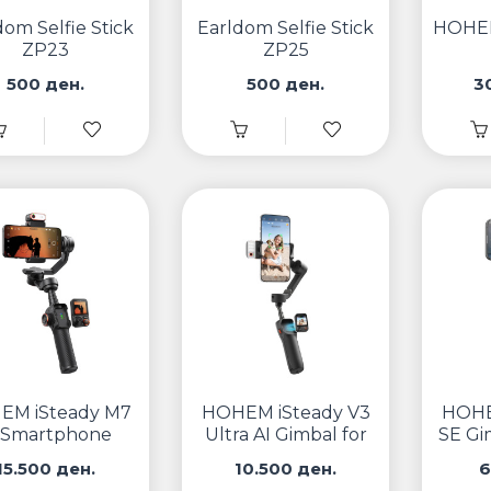
dom Selfie Stick
Earldom Selfie Stick
HOHEM
ZP23
ZP25
500 ден.
500 ден.
3
EM iSteady M7
HOHEM iSteady V3
HOHE
 Smartphone
Ultra AI Gimbal for
SE Gim
al with Remote
Everyday Shots
15.500 ден.
10.500 ден.
6