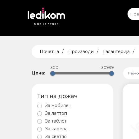
Apple iPhone
Ap
ТАБЛЕ
Почетна
Производи
Галантерија
• iPad
• Sams
300
30999
• Xiaomi
Цена:
Најн
Тип на држач
ПАМЕТ
За мобилен
БЕЗБЕ
За лаптоп
За таблет
За камера
За светло