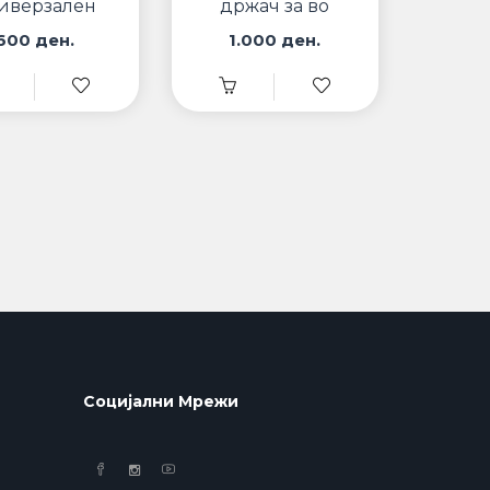
иверзален
држач за во
ач со вакум
автомобил EH345
600 ден.
1.000 ден.
EH317
Социјални Мрежи