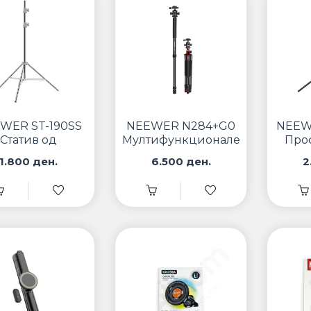
WER ST-190SS
NEEWER N284+G0
NEEW
Статив од
Мултифункционален
Про
ерѓосувачки
Трипод
фот
1.800 ден.
6.500 ден.
2
челик
ос