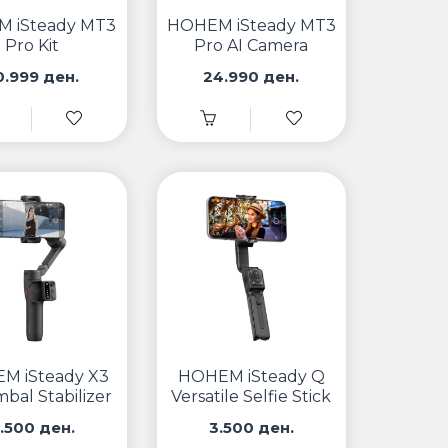
 iSteady MT3
HOHEM iSteady MT3
Pro Kit
Pro AI Camera
Gimbal Stabilizer
0.999 ден.
24.990 ден.
M iSteady X3
HOHEM iSteady Q
bal Stabilizer
Versatile Selfie Stick
& Phone Gimbal
.500 ден.
3.500 ден.