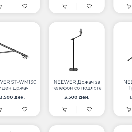
WER ST-WM130
NEEWER Држач за
NE
иден држач
телефон со подлога
Т
ST009
д
3.500 ден.
3.500 ден.
1
у