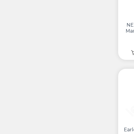
NE
Ма
Ear