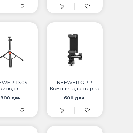
EWER TS05
NEEWER GP-3
рипод со
Kомплет адаптер за
алечински
hot shoe
.800 ден.
600 ден.
правувач