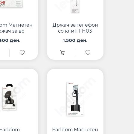
dom Магнетен
Држач за телефон
ржач за во
со клип FH03
омобил EH43
300 ден.
1.500 ден.
Earldom
Earldom Магнетен