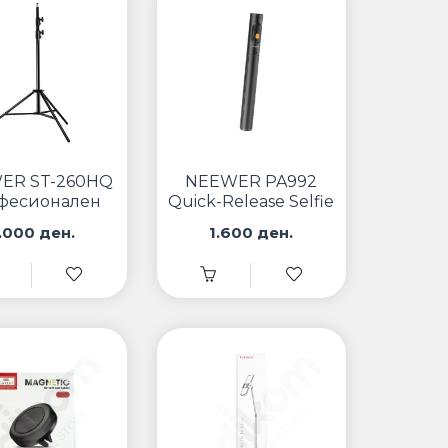
ER ST-260HQ
NEEWER PA992
фесионален
Quick-Release Selfie
о статив за
Stick
.000 ден.
1.600 ден.
ветлување