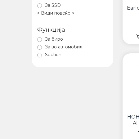
За SSD
Earl
> Види повеќе <
Функција
За биро
За во автомобил
Suction
HOH
Al
Gimb