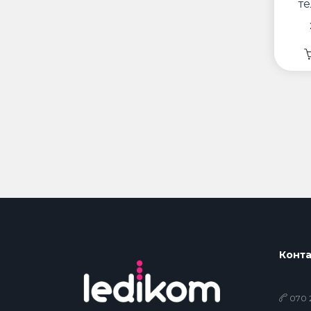
т
Конта
070 2