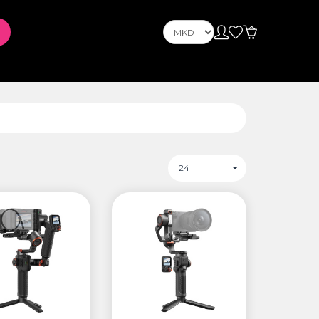
OnePlus
Nokia
ус
PLAYSTATION
24