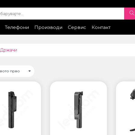
Телефони
Производи
Сервис
Контакт
ple
iPhone Експонати
Samsung
Xiaomi
Samsung
Honor
Xiaomi
Huawei
Google
Honor
Провери стат
ТИ
ПАМЕТНИ ЧАСОВНИЦИ
Држачи
• Apple watch
ung
• Galaxy watch
• Xiaomi
овото прво
• Останато
НИ УРЕДИ ЗА
ПРОЕКТОРИ
ДНОСТ