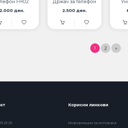
елефон FH02
Држач за телефон
Ун
со светло FH01
држ
2.000 ден.
2.500 ден.
1
2
»
кт
Корисни линкови
5 25 25
Информации за испорака