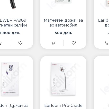
EWER PA989
Магнетен држач за
Earl
гнетен селфи
во автомобил
д
стик
авт
1.800 ден.
500 ден.
ldom Држач за
Earldom Pro-Grade