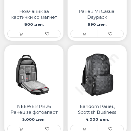
• Samsung
• Xiaomi
Новчаник за
Ранец Mi Casual
картички со магнет
Daypack
ZHUSE Црн
800 ден.
890 ден.
ПАМЕТНИ ЧАСОВНИЦИ
• Apple watch
• Galaxy watch
• Xiaomi
• Останато
PLAYSTATION
ПАМЕТНИ УРЕДИ ЗА БЕЗБЕДНОСТ
NEEWER PB26
Earldom Ранец
ПРОЕКТОРИ
Ранец за фотоапарт
Scottish Business
Smart Fingerprint
3.000 ден.
4.000 ден.