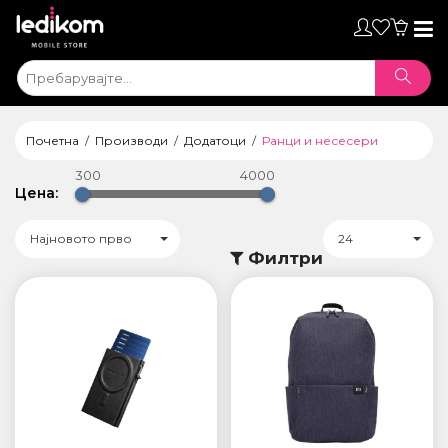
Toggl
naviga
Почетна
Производи
Додатоци
Ранци и несесери
300
4000
Цена:
Најновото прво
24
Филтри
ТАБЛЕТИ
• iPad