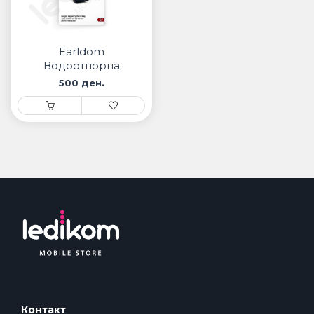
Earldom
Водоотпорна
торбичка
500 ден.
Контакт