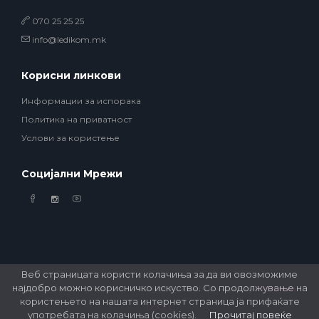
070 25 25 25
info@ledikom.mk
Корисни линкови
Информации за испорака
Политика на приватност
Услови за користење
Социјални Мрежи
Веб страницата користи колачиња за да ви овозможиме
најдобро можно корисничко искуство. Со продолжување на
© 2026 Ledikom Mobile Store. All Rights Reserved. Developed by
GSM Media
користењето на нашата интернет страница ја прифаќате
DOOEL
употребата на колачиња (cookies).
Прочитај повеќе