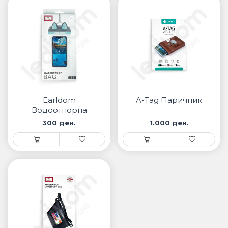
Earldom
A-Tag Паричник
Водоотпорна
Торбичка за
300 ден.
1.000 ден.
Мобилен