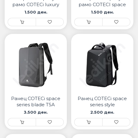
рамо COTECi luxury
рамо COTECI space
series
series boarding lock
1.500 ден.
1.500 ден.
Ранец COTECi space
Ранец COTECi space
series blade TSA
series style
combination lock
3.500 ден.
2.500 ден.