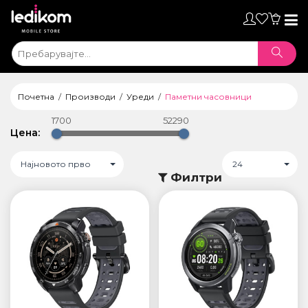
Toggl
naviga
Почетна
Производи
Уреди
Паметни часовници
1700
52290
Цена:
Најновото прво
24
Филтри
ТАБЛЕТИ
• iPad