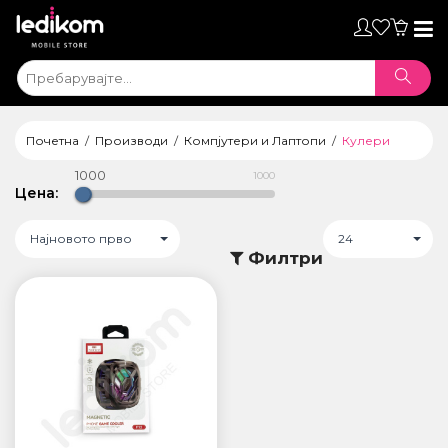
Toggl
naviga
Почетна
Производи
Компјутери и Лаптопи
Кулери
1000
1000
Цена:
Најновото прво
24
Филтри
ТАБЛЕТИ
• iPad