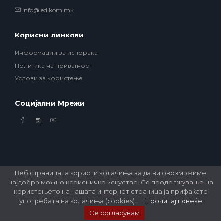
info@ledikom.mk
Корисни линкови
Информации за испорака
Политика на приватност
Услови за користење
Социјални Мрежи
Веб страницата користи колачиња за да ви овозможиме
најдобро можно корисничко искуство. Со продолжување на
© 2026 Ledikom Mobile Store. All Rights Reserved. Developed by
GSM Media
користењето на нашата интернет страница ја прифаќате
DOOEL
употребата на колачиња (cookies).
Прочитај повеќе
Се согласувам