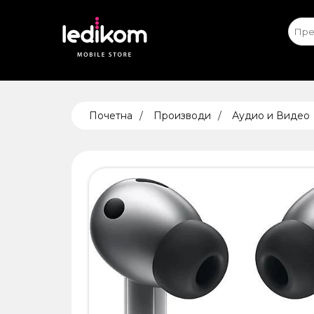
Apple iPhone
Ap
ТАБЛЕ
Почетна
Производи
Аудио и Видео
• iPad
• Sams
• Xiaomi
ПАМЕТ
БЕЗБЕ