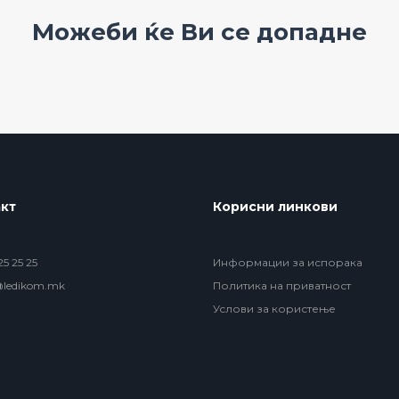
Можеби ќе Ви се допадне
кт
Корисни линкови
5 25 25
Информации за испорака
@ledikom.mk
Политика на приватност
Услови за користење