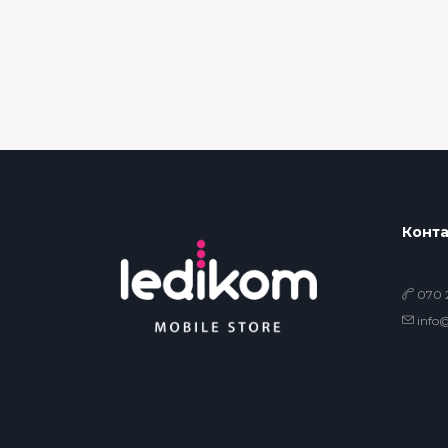
Конта
070 2
info