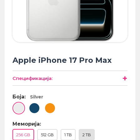
• Samsung
• Xiaomi
ПАМЕТНИ ЧАСОВНИЦИ
• Apple watch
• Galaxy watch
• Xiaomi
Apple iPhone 17 Pro Max
• Останато
+
Спецификација:
PLAYSTATION
Боја:
Silver
ПАМЕТНИ УРЕДИ ЗА БЕЗБЕДНОСТ
ПРОЕКТОРИ
Меморија:
256 GB
512 GB
1 TB
2 TB