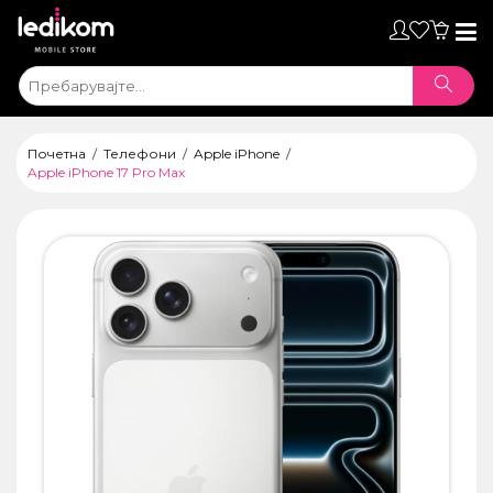
Toggl
naviga
Почетна
Телефони
Apple iPhone
Apple iPhone 17 Pro Max
ТАБЛЕТИ
• iPad