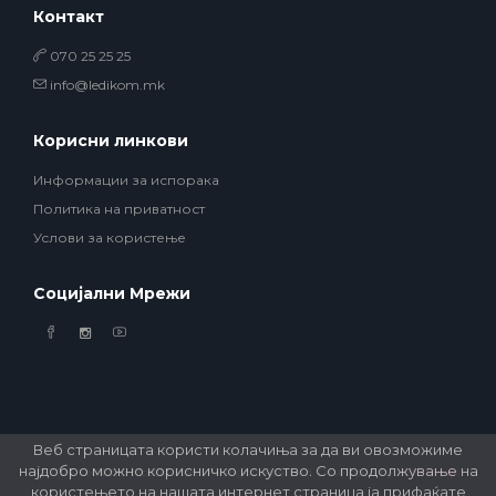
Контакт
070 25 25 25
info@ledikom.mk
Корисни линкови
Информации за испорака
Политика на приватност
Услови за користење
Социјални Мрежи
Веб страницата користи колачиња за да ви овозможиме
најдобро можно корисничко искуство. Со продолжување на
© 2026 Ledikom Mobile Store. All Rights Reserved. Developed by
GSM Media
користењето на нашата интернет страница ја прифаќате