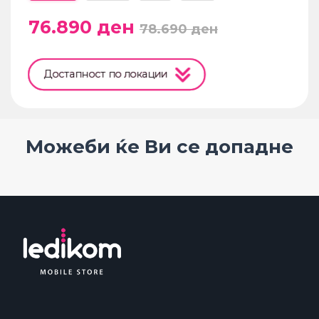
76.890
ден
78.690
ден
Достапност по локации
Можеби ќе Ви се допадне