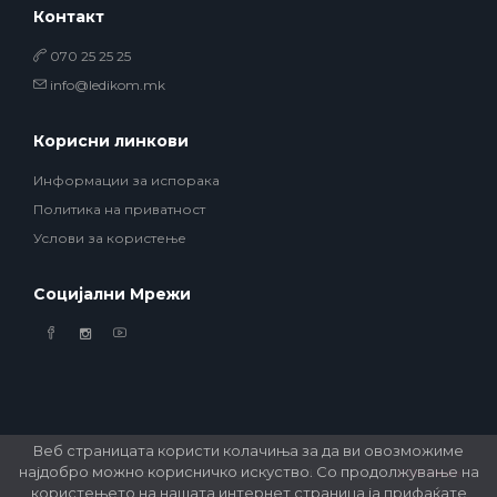
Контакт
070 25 25 25
info@ledikom.mk
Корисни линкови
Информации за испорака
Политика на приватност
Услови за користење
Социјални Мрежи
Веб страницата користи колачиња за да ви овозможиме
најдобро можно корисничко искуство. Со продолжување на
© 2026 Ledikom Mobile Store. All Rights Reserved. Developed by
GSM Media
користењето на нашата интернет страница ја прифаќате