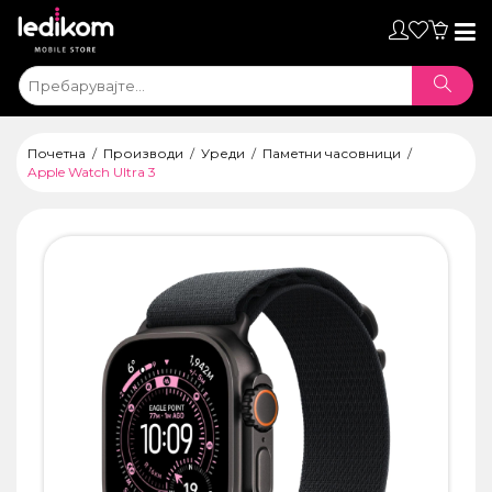
Toggl
naviga
Почетна
Производи
Уреди
Паметни часовници
Apple Watch Ultra 3
ТАБЛЕТИ
• iPad