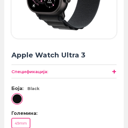
• Samsung
• Xiaomi
ПАМЕТНИ ЧАСОВНИЦИ
• Apple watch
• Galaxy watch
• Xiaomi
Apple Watch Ultra 3
• Останато
+
Спецификација:
PLAYSTATION
Боја:
Black
ПАМЕТНИ УРЕДИ ЗА БЕЗБЕДНОСТ
ПРОЕКТОРИ
Големина:
49mm