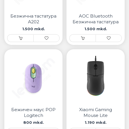
• Samsung
• Xiaomi
Безжична тастатура
AOC Bluetooth
А202
Безжична тастатура
РЕМЕНИ ЗА ЧАСОВНИК
1.500 mkd.
1.500 mkd.
• Apple watch
• Galaxy watch
• Xiaomi
• Останато
PLAYSTATION
AIRTAGS
ПРОЕКТОРИ
Бежичен маус POP
Xiaomi Gaming
Logitech
Mouse Lite
800 mkd.
1.190 mkd.