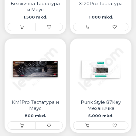
Безжична Тастатура
X120Pro Тастатура
и Маус
1.500 mkd.
1.000 mkd.
KM1Pro Тастатура и
Punk Style 87Key
Маус
Механичка
Тастатура
800 mkd.
5.000 mkd.