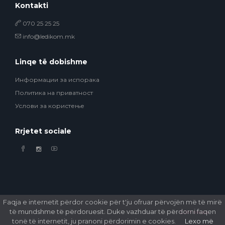
Kontakti
070 25 25 25
info@ledikom.mk
Linqe të dobishme
Информации за испорака
Политика на приватност
Услови за користење
Rrjetet sociale
Faqja e internetit përdor cookie për t'ju ofruar përvojën më të mirë
të mundshme të përdoruesit. Duke vazhduar të përdorni faqen
© 2026 Ledikom Mobile Store. All Rights Reserved. Developed by
GSM Media
tonë të internetit, ju pranoni përdorimin e cookies.
Lexo më