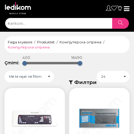
Toggl
naviga
Faqja kryesore
Produktet
Компјутерска опрема
Компјутерска опрема
400
16490
Çmimi:
Më të rejat në fillim
24
Филтри
ТАБЛЕТИ
• iPad