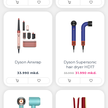
Dyson Airwrap
Dyson Supersonic
hair dryer HD17
33.990 mkd.
31.990 mkd.
33.990