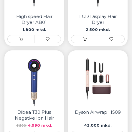
• Samsung
• Xiaomi
High speed Hair
LCD Display Hair
Dryer AB01
Dryer
РЕМЕНИ ЗА ЧАСОВНИК
1.800 mkd.
2.500 mkd.
• Apple watch
• Galaxy watch
• Xiaomi
• Останато
PLAYSTATION
AIRTAGS
ПРОЕКТОРИ
Dibea T30 Plus
Dyson Airwrap HS09
Negative Ion Hair
Dryer
4.990 mkd.
43.000 mkd.
6.500