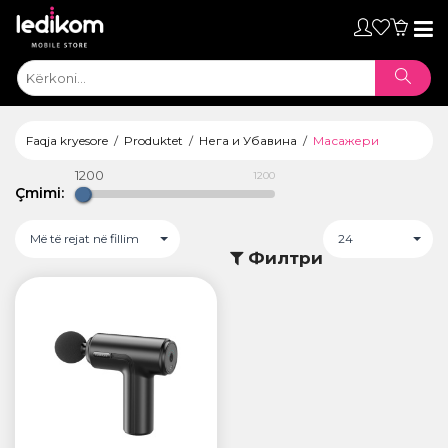
Toggl
naviga
Faqja kryesore
Produktet
Нега и Убавина
Масажери
1200
1200
Çmimi:
Më të rejat në fillim
24
Филтри
ТАБЛЕТИ
• iPad