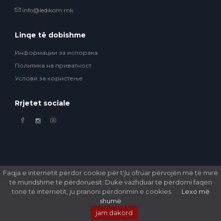
info@ledikom.mk
Linqe të dobishme
Информации за испорака
Политика на приватност
Услови за користење
Rrjetet sociale
Faqja e internetit përdor cookie për t'ju ofruar përvojën më të mirë
të mundshme të përdoruesit. Duke vazhduar të përdorni faqen
© 2026 Ledikom Mobile Store. All Rights Reserved. Developed by
GSM Media
tonë të internetit, ju pranoni përdorimin e cookies.
Lexo më
DOOEL
shumë
jam dakord