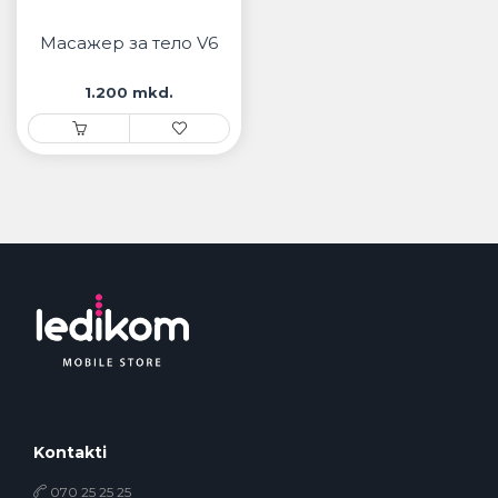
• Samsung
• Xiaomi
Масажер за тело V6
1.200 mkd.
РЕМЕНИ ЗА ЧАСОВНИК
• Apple watch
• Galaxy watch
• Xiaomi
• Останато
PLAYSTATION
AIRTAGS
ПРОЕКТОРИ
Kontakti
070 25 25 25