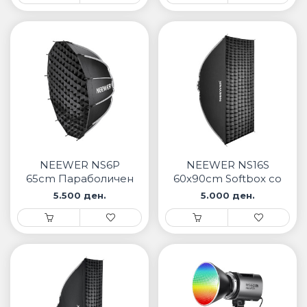
NEEWER NS6P
NEEWER NS16S
65cm Параболичен
60x90cm Softbox со
Softbox
grid и брзо
5.500 ден.
5.000 ден.
отворање