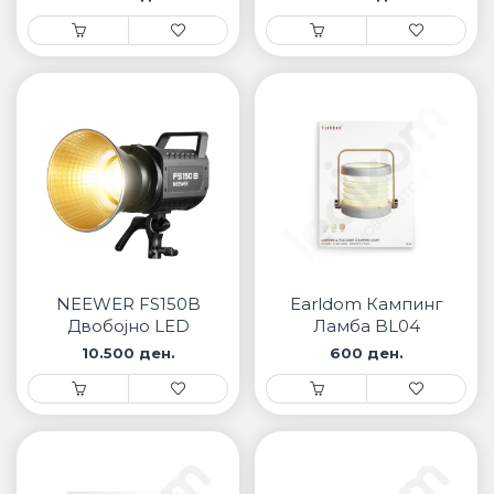
NEEWER FS150B
Earldom Кампинг
Двобојно LED
Ламба BL04
светло
10.500 ден.
600 ден.