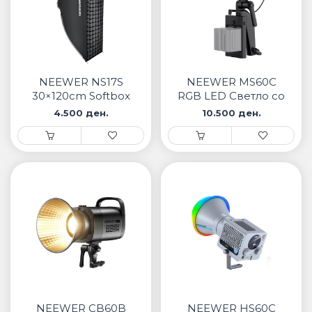
NEEWER NS17S
NEEWER MS60C
30×120cm Softbox
RGB LED Светло со
со grid и брзо
апликациска
4.500 ден.
10.500 ден.
отворање
контрола
NEEWER CB60B
NEEWER HS60C