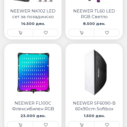
• Samsung
• Xiaomi
NEEWER NK102 LED
NEEWER TL60 LED
сет за позадинско
RGB Светло
осветлување
14.500 ден.
8.500 ден.
ПАМЕТНИ ЧАСОВНИЦИ
• Apple watch
• Galaxy watch
• Xiaomi
• Останато
PLAYSTATION
ПАМЕТНИ УРЕДИ ЗА БЕЗБЕДНОСТ
NEEWER FL100C
NEEWER SF6090-B
ПРОЕКТОРИ
Флексибилен RGB
60x90cm Softbox
LED Панел за
23.000 ден.
1.500 ден.
осветлување