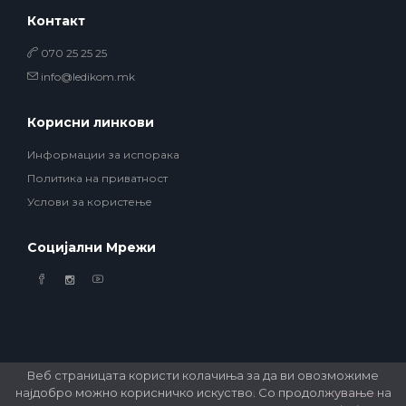
Контакт
070 25 25 25
info@ledikom.mk
Корисни линкови
Информации за испорака
Политика на приватност
Услови за користење
Социјални Мрежи
Веб страницата користи колачиња за да ви овозможиме
најдобро можно корисничко искуство. Со продолжување на
© 2026 Ledikom Mobile Store. All Rights Reserved. Developed by
GSM Media