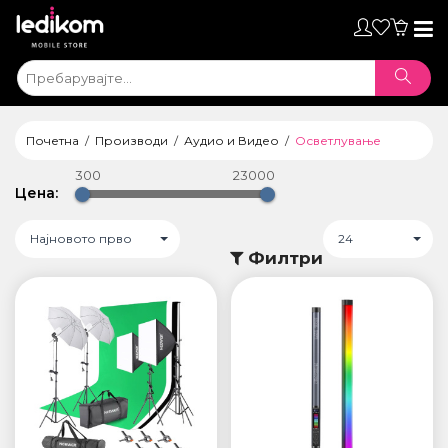
Toggl
naviga
Почетна
Производи
Аудио и Видео
Осветлување
300
23000
Цена:
Најновото прво
24
Филтри
ТАБЛЕТИ
• iPad