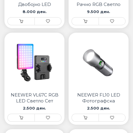
Двобојно LED
Рачно RGB Светло
светло 70W со
8.000 ден.
9.500 ден.
апликациска
контрола
NEEWER VL67C RGB
NEEWER FL10 LED
LED Светло Сет
Фотографскa
Светилка
2.500 ден.
2.500 ден.