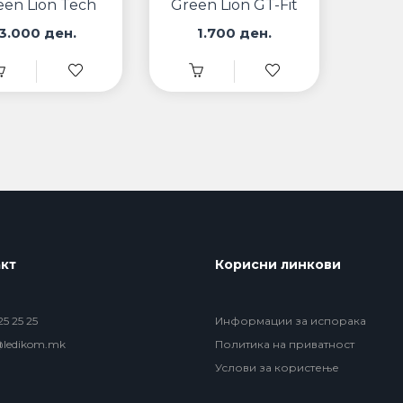
een Lion Tech
Green Lion GT-Fit
Master
3.000 ден.
1.700 ден.
кт
Корисни линкови
5 25 25
Информации за испорака
@ledikom.mk
Политика на приватност
Услови за користење