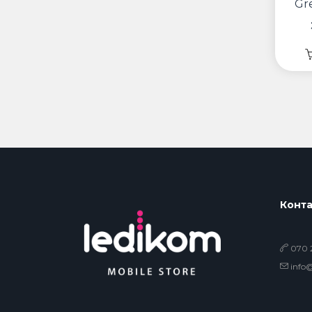
Gr
Конта
070 2
info