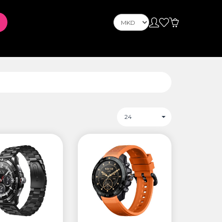
OnePlus
Nokia
ус
PLAYSTATION
24