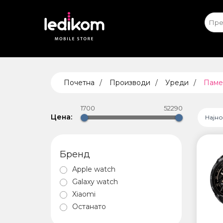
Apple iPhone
Ap
ТАБЛЕ
Почетна
Производи
Уреди
Паме
• iPad
• Sams
1700
52290
• Xiaomi
Цена:
Најн
Бренд
ПАМЕТ
Apple watch
БЕЗБЕ
Galaxy watch
Xiaomi
Останато