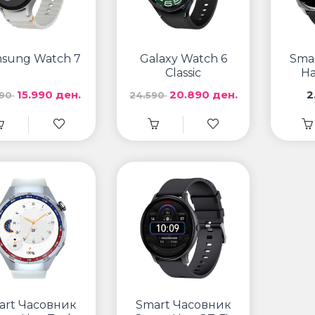
sung Watch 7
Galaxy Watch 6
Sma
Classic
Ha
15.990 ден.
20.890 ден.
2
490
24.590
art Часовник
Smart Часовник