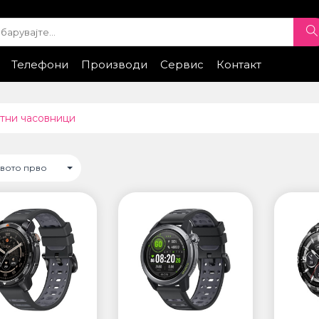
Телефони
Производи
Сервис
Контакт
ple
iPhone Експонати
Samsung
Xiaomi
Samsung
Honor
Xiaomi
Huawei
Google
Honor
Провери стат
ТИ
ПАМЕТНИ ЧАСОВНИЦИ
тни часовници
• Apple watch
ung
• Galaxy watch
• Xiaomi
овото прво
• Останато
НИ УРЕДИ ЗА
ПРОЕКТОРИ
ДНОСТ