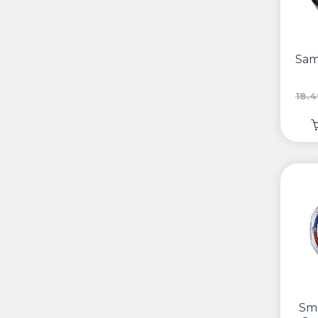
Sam
18.
Sm