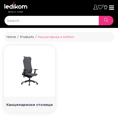
Toggl
naviga
Home
Products
Канцеларија и мебел
ТАБЛЕТИ
Канцелариски столици
• iPad