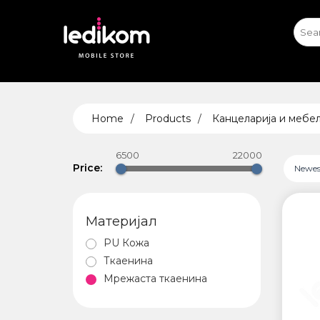
iPhone
iPhone Exhibits
A
S
ТАБЛЕ
Home
Products
Канцеларија и мебе
• iPad
• Sams
6500
22000
• Xiaomi
Price:
Newest
Материјал
AIRTA
PU Кожа
Ткаенина
Мрежаста ткаенина