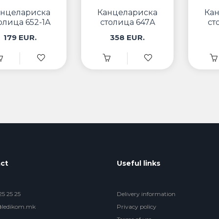
анцелариска
Канцелариска
Ка
олица 652-1A
столица 647A
ст
179 EUR.
358 EUR.
ct
Useful links
5 25 25
Delivery information
@ledikom.mk
Privacy policy