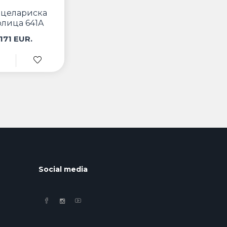
нцелариска
олица 641A
171 EUR.
Social media