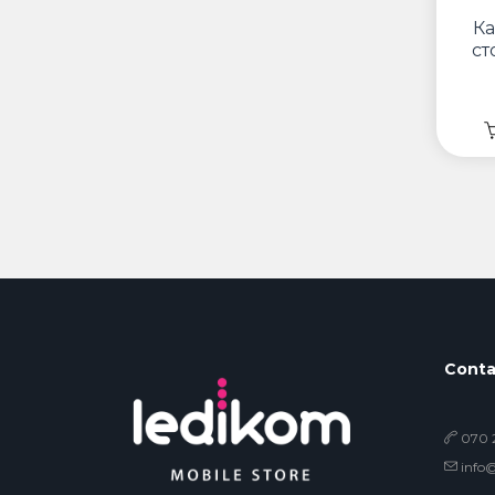
К
ст
Conta
070 2
info