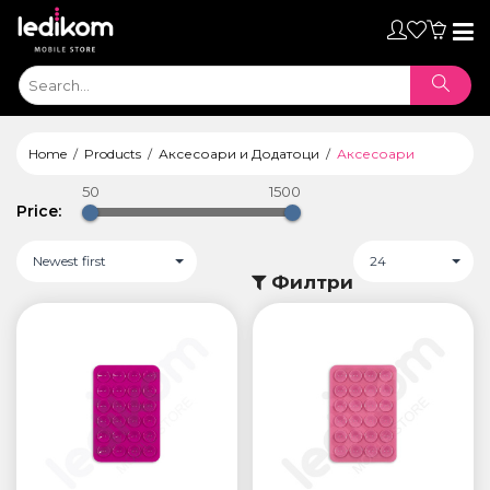
Toggl
naviga
Home
Products
Аксесоари и Додатоци
Аксесоари
50
1500
Price:
Newest first
24
Филтри
ТАБЛЕТИ
• iPad