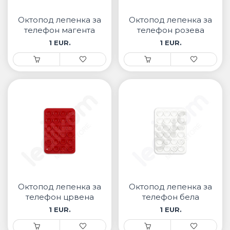
• Samsung
• Xiaomi
Октопод лепенка за
Октопод лепенка за
телефон магента
телефон розева
1 EUR.
1 EUR.
РЕМЕНИ ЗА ЧАСОВНИК
• Apple watch
• Galaxy watch
• Xiaomi
• Останато
PLAYSTATION
AIRTAGS
Октопод лепенка за
Октопод лепенка за
ПРОЕКТОРИ
телефон црвена
телефон бела
1 EUR.
1 EUR.