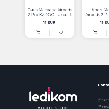
Сива Маска за Airpods
Крем Ма
2 Pro KZDOO Luxcraft
Airpods 2 
Luxcr
11 EUR.
11 E
Conta
070 2
info