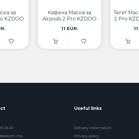
ска за
Кафена Маска за
Тегет Мас
Pro KZDOO
Airpods 2 Pro KZDOO
2 Pro KZ
aft
Luxcraft
UR.
11 EUR.
11
ct
Useful links
5 25 25
Delivery information
@ledikom.mk
Privacy policy