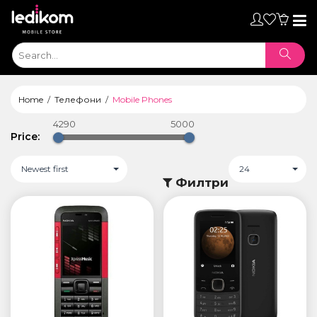
Toggl
naviga
Home
Телефони
Mobile Phones
4290
5000
Price:
Newest first
24
Филтри
ТАБЛЕТИ
• iPad