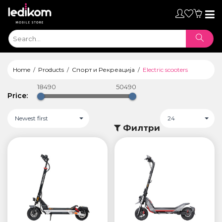
Toggl
naviga
Home
Products
Спорт и Рекреација
Electric scooters
18490
50490
Price:
Newest first
24
Филтри
ТАБЛЕТИ
• iPad