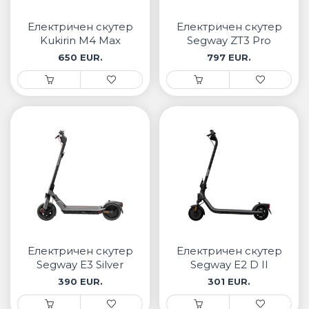
• Samsung
• Xiaomi
Електричен скутер
Електричен скутер
Kukirin M4 Max
Segway ZT3 Pro
650 EUR.
797 EUR.
РЕМЕНИ ЗА ЧАСОВНИК
• Apple watch
• Galaxy watch
• Xiaomi
• Останато
PLAYSTATION
AIRTAGS
Електричен скутер
Електричен скутер
ПРОЕКТОРИ
Segway E3 Silver
Segway E2 D II
390 EUR.
301 EUR.