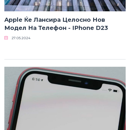
• Samsung
• Xiaomi
Apple Ќе Лансира Целосно Нов
РЕМЕНИ ЗА ЧАСОВНИК
Модел На Телефон - IPhone D23
• Apple watch
27.05.2024
• Galaxy watch
• Xiaomi
• Останато
PLAYSTATION
AIRTAGS
ПРОЕКТОРИ