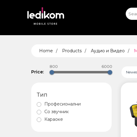
iPhone
iPhone Exhibits
A
S
ТАБЛЕ
Home
Products
Аудио и Видео
М
• iPad
• Sams
800
6000
• Xiaomi
Price:
Newest
Тип
AIRTA
Професионални
Со звучник
Караоке