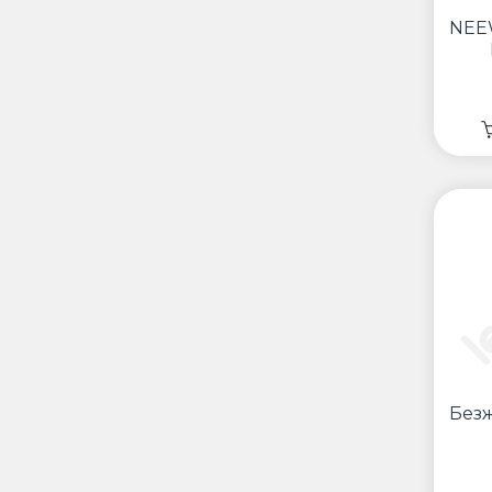
NEE
мик
с
Без