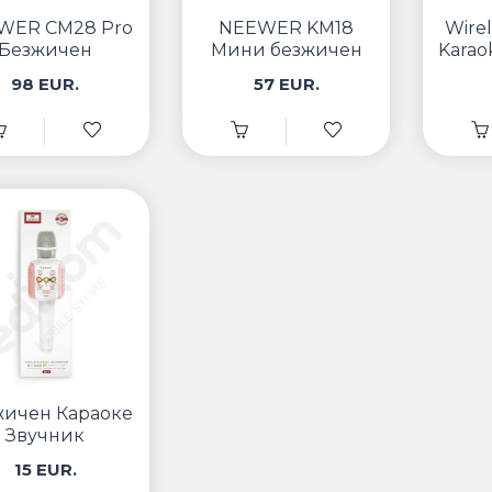
WER CM28 Pro
NEEWER KM18
Wirel
Безжичен
Mини безжичен
Kara
рофон систем
микрофон сет
98 EUR.
57 EUR.
о преносно
куќиште за
полнење
жичен Караоке
Звучник
15 EUR.