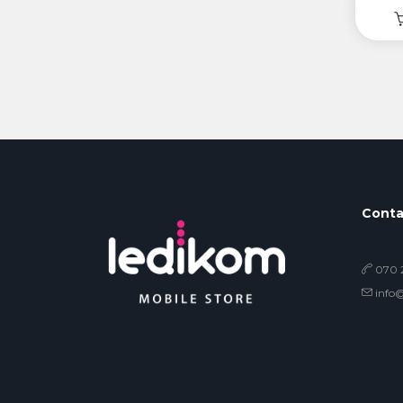
Conta
070 2
info