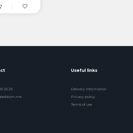
ct
Useful links
5 25 25
Delivery information
@ledikom.mk
Privacy policy
Terms of use